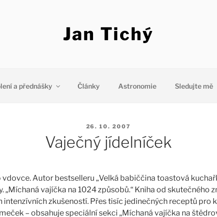
Jan Tichý
lení a přednášky
Články
Astronomie
Sledujte mě
PUBLIKOVÁNO
26. 10. 2007
Vaječný jídelníček
vdovce. Autor bestselleru „Velká babiččina toastová kuchařk
. „Míchaná vajíčka na 1024 způsobů.“ Kniha od skutečného z
 intenzívních zkušeností. Přes tisíc jedinečných receptů pro 
meček – obsahuje speciální sekci „Míchaná vajíčka na štědrov