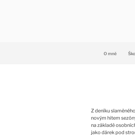
Přejít
k
obsahu
webu
O mně
Ško
Z deníku slaměného 
novým hitem sezóny
na základě osobních
jako dárek pod stro