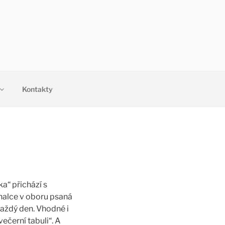
Kontakty
a“ přichází s
nalce v oboru psaná
každý den. Vhodné i
ečerní tabuli“. A