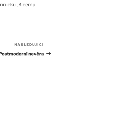
příručku „K čemu
NÁSLEDUJÍCÍ
Následující
příspěvek
Postmoderní nevěra