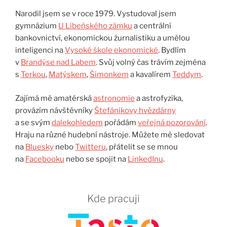
Narodil jsem se v roce 1979. Vystudoval jsem
gymnázium
U Libeňského zámku
a centrální
bankovnictví, ekonomickou žurnalistiku a umělou
inteligenci na
Vysoké škole ekonomické
. Bydlím
v
Brandýse nad Labem
. Svůj volný čas trávím zejména
s
Terkou
,
Matýskem
,
Šimonkem
a kavalírem
Teddym
.
Zajímá mě amatérská
astronomie
a astrofyzika,
provázím návštěvníky
Štefánikovy hvězdárny
a se svým
dalekohledem
pořádám
veřejná pozorování
.
Hraju na různé hudební nástroje. Můžete mě sledovat
na
Bluesky
nebo
Twitteru
, přátelit se se mnou
na
Facebooku
nebo se spojit na
LinkedInu
.
Kde pracuji