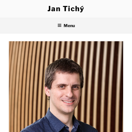
Přejít
Jan Tichý
k
obsahu
webu
Menu