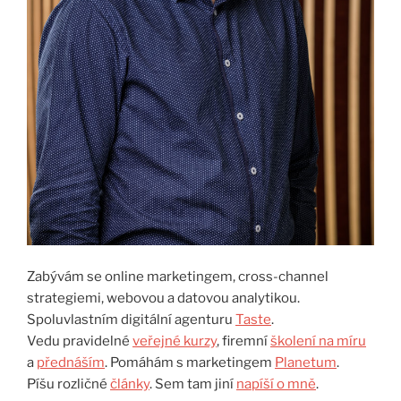
Zabývám se online marketingem, cross-channel
strategiemi, webovou a datovou analytikou.
Spoluvlastním digitální agenturu
Taste
.
Vedu pravidelné
veřejné kurzy
, firemní
školení na míru
a
přednáším
. Pomáhám s marketingem
Planetum
.
Píšu rozličné
články
. Sem tam jiní
napíší o mně
.