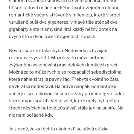
slaměná svoboda slibovala na svém počátku mnohé
hříšné radosti mládeneckého života. Zejména dlouhé
romantické večery strávené s milenkou, které v srdci
vzrušeně buší dva gigaherze, v hlavě tiše sténají dva
gigabajty a která smyslně hltá každý něžný dotek na
svých sto a dvou qwerotogenních zónách.
Nevím, kde se stala chyba. Nedovedu si to nijak
rozumově vysvětlit. Možná za to může nutnost
zvýšeného vykonávání pravidelných domácích prací.
Možná za to může rychle se rozpadající sebedisciplína,
která náhle ztratila pevný řád. Přebytek volného času
se zkrátka nedostavil. Ba právě naopak. Romantické
večery s křemíkovou láskou se záhy proměnily ve fádní
stereotypní soužití. Velké věci, které měly být teď po
třech měsících hotové, zůstávají stále jen na papíře. Na
nic není pořádně kdy.
Je zjevné, že za těchto okolností se stává otázka