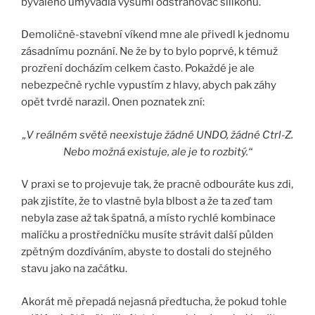
bývalého umyvadla vyšumí odstraňovač silikonu.
Demoličně-stavební víkend mne ale přivedl k jednomu
zásadnímu poznání. Ne že by to bylo poprvé, k témuž
prozření docházím celkem často. Pokaždé je ale
nebezpečně rychle vypustím z hlavy, abych pak záhy
opět tvrdě narazil. Onen poznatek zní:
„V reálném světě neexistuje žádné UNDO, žádné Ctrl-Z.
Nebo možná existuje, ale je to rozbitý.“
V praxi se to projevuje tak, že pracně odbouráte kus zdi,
pak zjistíte, že to vlastně byla blbost a že ta zeď tam
nebyla zase až tak špatná, a místo rychlé kombinace
malíčku a prostředníčku musíte strávit další půlden
zpětným dozdíváním, abyste to dostali do stejného
stavu jako na začátku.
Akorát mě přepadá nejasná předtucha, že pokud tohle