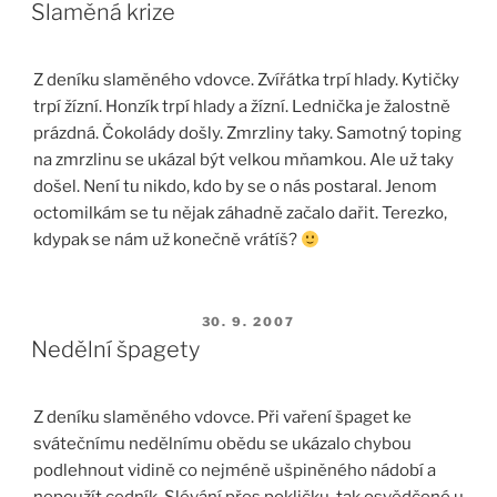
Slaměná krize
Z deníku slaměného vdovce. Zvířátka trpí hlady. Kytičky
trpí žízní. Honzík trpí hlady a žízní. Lednička je žalostně
prázdná. Čokolády došly. Zmrzliny taky. Samotný toping
na zmrzlinu se ukázal být velkou mňamkou. Ale už taky
došel. Není tu nikdo, kdo by se o nás postaral. Jenom
octomilkám se tu nějak záhadně začalo dařit. Terezko,
kdypak se nám už konečně vrátíš?
PUBLIKOVÁNO
30. 9. 2007
Nedělní špagety
Z deníku slaměného vdovce. Při vaření špaget ke
svátečnímu nedělnímu obědu se ukázalo chybou
podlehnout vidině co nejméně ušpiněného nádobí a