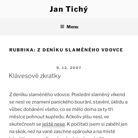
Přejít
Jan Tichý
k
obsahu
webu
Menu
RUBRIKA:
Z DENÍKU SLAMĚNÉHO VDOVCE
PUBLIKOVÁNO
9. 12. 2007
Klávesové zkratky
Z deníku slaměného vdovce. Poslední slaměný víkend
se nesl ve znamení panického bourání, stavění, úklidu a
vůbec dohánění všeho, co se mělo doma za ty tři
měsíce pohnout kupředu. Ačkoliv píšu nesl, ve
skutečnosti se
ještě nese
. K počítači jsem si zaběhl jen
na skok, než na vaně zaschne spárovka a na místě