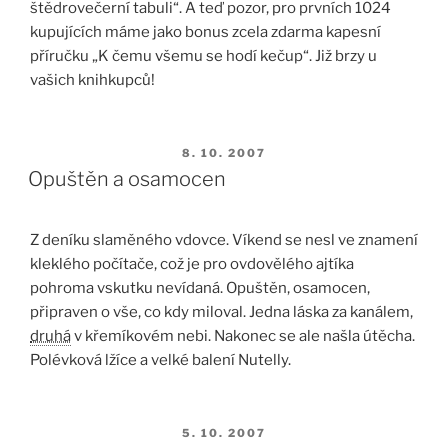
štědrovečerní tabuli“. A teď pozor, pro prvních 1024
kupujících máme jako bonus zcela zdarma kapesní
příručku „K čemu všemu se hodí kečup“. Již brzy u
vašich knihkupců!
PUBLIKOVÁNO
8. 10. 2007
Opuštěn a osamocen
Z deníku slaměného vdovce. Víkend se nesl ve znamení
kleklého počítače, což je pro ovdovělého ajtíka
pohroma vskutku nevídaná. Opuštěn, osamocen,
připraven o vše, co kdy miloval. Jedna láska za kanálem,
druhá
v křemíkovém nebi. Nakonec se ale našla útěcha.
Polévková lžíce a velké balení Nutelly.
PUBLIKOVÁNO
5. 10. 2007