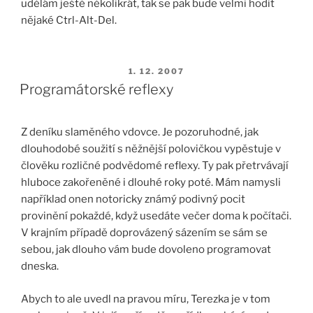
udělám ještě několikrát, tak se pak bude velmi hodit
nějaké Ctrl-Alt-Del.
PUBLIKOVÁNO
1. 12. 2007
Programátorské reflexy
Z deníku slaměného vdovce. Je pozoruhodné, jak
dlouhodobé soužití s něžnější polovičkou vypěstuje v
člověku rozličné podvědomé reflexy. Ty pak přetrvávají
hluboce zakořeněné i dlouhé roky poté. Mám namysli
například onen notoricky známý podivný pocit
provinění pokaždé, když usedáte večer doma k počítači.
V krajním případě doprovázený sázením se sám se
sebou, jak dlouho vám bude dovoleno programovat
dneska.
Abych to ale uvedl na pravou míru, Terezka je v tom