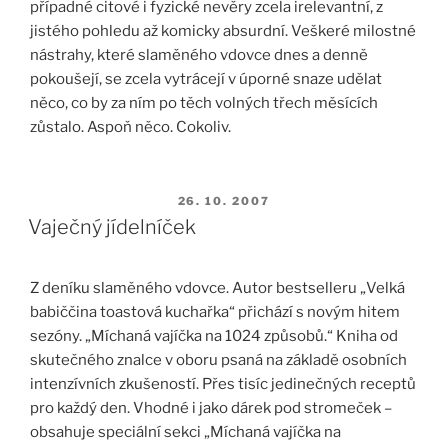
případné citové i fyzické nevěry zcela irelevantní, z
jistého pohledu až komicky absurdní. Veškeré milostné
nástrahy, které slaměného vdovce dnes a denně
pokoušejí, se zcela vytrácejí v úporné snaze udělat
něco, co by za ním po těch volných třech měsících
zůstalo. Aspoň něco. Cokoliv.
PUBLIKOVÁNO
26. 10. 2007
Vaječný jídelníček
Z deníku slaměného vdovce. Autor bestselleru „Velká
babiččina toastová kuchařka“ přichází s novým hitem
sezóny. „Míchaná vajíčka na 1024 způsobů.“ Kniha od
skutečného znalce v oboru psaná na základě osobních
intenzívních zkušeností. Přes tisíc jedinečných receptů
pro každý den. Vhodné i jako dárek pod stromeček –
obsahuje speciální sekci „Míchaná vajíčka na