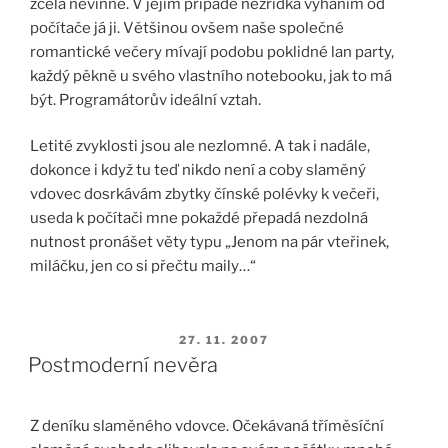
zcela nevinně. V jejím případě nezřídka vyháním od
počítače já ji. Většinou ovšem naše společné
romantické večery mívají podobu poklidné lan party,
každý pěkně u svého vlastního notebooku, jak to má
být. Programátorův ideální vztah.
Letité zvyklosti jsou ale nezlomné. A tak i nadále,
dokonce i když tu teď nikdo není a coby slaměný
vdovec dosrkávám zbytky čínské polévky k večeři,
useda k počítači mne pokaždé přepadá nezdolná
nutnost pronášet věty typu „Jenom na pár vteřinek,
miláčku, jen co si přečtu maily…“
PUBLIKOVÁNO
27. 11. 2007
Postmoderní nevěra
Z deníku slaměného vdovce. Očekávaná tříměsíční