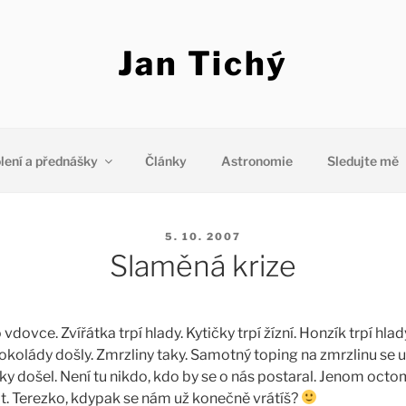
Jan Tichý
lení a přednášky
Články
Astronomie
Sledujte mě
PUBLIKOVÁNO
5. 10. 2007
Slaměná krize
dovce. Zvířátka trpí hlady. Kytičky trpí žízní. Honzík trpí hlady
okolády došly. Zmrzliny taky. Samotný toping na zmrzlinu se 
y došel. Není tu nikdo, kdo by se o nás postaral. Jenom octo
t. Terezko, kdypak se nám už konečně vrátíš?