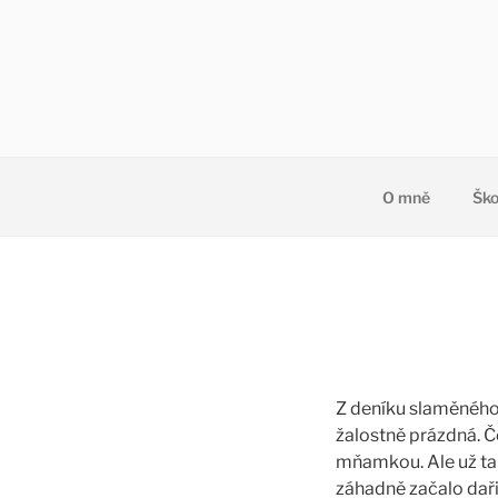
Přejít
k
obsahu
webu
O mně
Ško
Z deníku slaměného v
žalostně prázdná. Č
mňamkou. Ale už tak
záhadně začalo daři