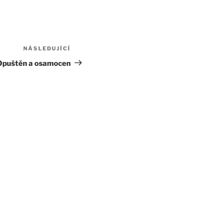
NÁSLEDUJÍCÍ
Následující
příspěvek
Opuštěn a osamocen