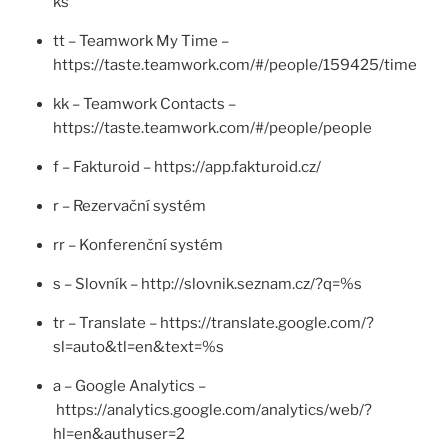
ks
tt – Teamwork My Time –
https://taste.teamwork.com/#/people/159425/time
kk – Teamwork Contacts –
https://taste.teamwork.com/#/people/people
f – Fakturoid – https://app.fakturoid.cz/
r – Rezervační systém
rr – Konferenční systém
s – Slovník – http://slovnik.seznam.cz/?q=%s
tr – Translate – https://translate.google.com/?
sl=auto&tl=en&text=%s
a – Google Analytics –
https://analytics.google.com/analytics/web/?
hl=en&authuser=2