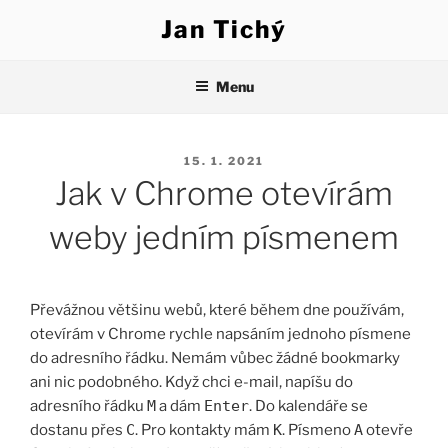
Přejít
Jan Tichý
k
obsahu
webu
Menu
PUBLIKOVÁNO
15. 1. 2021
Jak v Chrome otevírám
weby jedním písmenem
Převážnou většinu webů, které během dne používám,
otevírám v Chrome rychle napsáním jednoho písmene
do adresního řádku. Nemám vůbec žádné bookmarky
ani nic podobného. Když chci e-mail, napíšu do
adresního řádku
M
a dám
Enter
. Do kalendáře se
dostanu přes
C
. Pro kontakty mám
K
. Písmeno
A
otevře