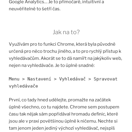
Google Analytics… Je to přímočaré, intuitivní a
neuvěřitelně to šetří čas.
Jak na to?
Využívám pro to funkci Chrome, která byla původně
určená pro něco trochu jiného, a to pro rychlý přístup k
vyhledávačům. Akorát se to dá namířt na jakýkoliv web,
nejen na vyhledávače. Je to úplně snadné:
Menu > Nastavení > Vyhledávač > Spravovat
vyhledávače
První, co tady hned udělejte, promažte na začátek
úplně všechno, co tu najdete. Chrome sem postupem
času tak nějak sám popřidával hromadu definic, které
jsou ale v praxi povětšinou úplně k ničemu. Nechte si
tam jenom jeden jediný výchozí vyhledávač, nejspíš