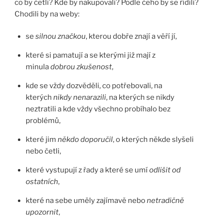
co by četli? Kde by nakupovali? Podle čeho by se řídili?
Chodili by na weby:
se
silnou značkou
, kterou dobře znají a věří jí,
které si pamatují a se kterými již mají z
minula
dobrou zkušenost
,
kde se vždy dozvěděli, co potřebovali, na
kterých
nikdy nenarazili
, na kterých se nikdy
neztratili a kde vždy všechno probíhalo bez
problémů,
které jim
někdo doporučil
, o kterých někde slyšeli
nebo četli,
které vystupují z řady a které se umí
odlišit od
ostatních
,
které na sebe uměly zajímavě nebo
netradičně
upozornit
,