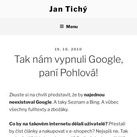
Přejít
Jan Tichý
k
obsahu
webu
Menu
PUBLIKOVÁNO
19. 10. 2010
Tak nám vypnuli Google,
paní Pohlová!
Zkuste si na chvíli představit, že by
najednou
neexistoval Google
. A taky Seznam a Bing. A vůbec
všechny fulltexty a zbožáky.
Co by na takovém internetu dělali uživatelé?
Přestali
by číst články a nakupovat v e-shopech? Nejspíš ne. Tak