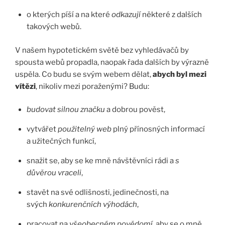
o kterých píší a na které
odkazují
některé z dalších
takových webů.
V našem hypotetickém světě bez vyhledávačů by
spousta webů propadla, naopak řada dalších by výrazně
uspěla. Co budu se svým webem dělat,
abych byl mezi
vítězi
, nikoliv mezi poraženými? Budu:
budovat silnou značku
a dobrou pověst,
vytvářet
použitelný web
plný přínosných informací
a užitečných funkcí,
snažit se, aby se ke mně návštěvníci rádi a
s
důvěrou vraceli
,
stavět na své odlišnosti, jedinečnosti, na
svých
konkurenčních výhodách
,
pracovat na
všeobecném povědomí
, aby se o mně