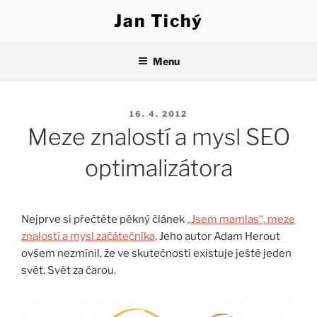
Přejít
Jan Tichý
k
obsahu
webu
Menu
PUBLIKOVÁNO
16. 4. 2012
Meze znalostí a mysl SEO
optimalizátora
Nejprve si přečtěte pěkný článek
„Jsem mamlas“, meze
znalostí a mysl začátečníka
. Jeho autor Adam Herout
ovšem nezmínil, že ve skutečnosti existuje ještě jeden
svět. Svět za čarou.