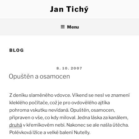
Přejít
Jan Tichý
k
obsahu
webu
Menu
BLOG
PUBLIKOVÁNO
8. 10. 2007
Opuštěn a osamocen
Z deníku slaměného vdovce. Víkend se nesl ve znamení
kleklého počítače, což je pro ovdovělého ajtíka
pohroma vskutku nevídaná. Opuštěn, osamocen,
připraven o vše, co kdy miloval. Jedna láska za kanálem,
druhá
v křemíkovém nebi. Nakonec se ale našla útěcha.
Polévková lžíce a velké balení Nutelly.