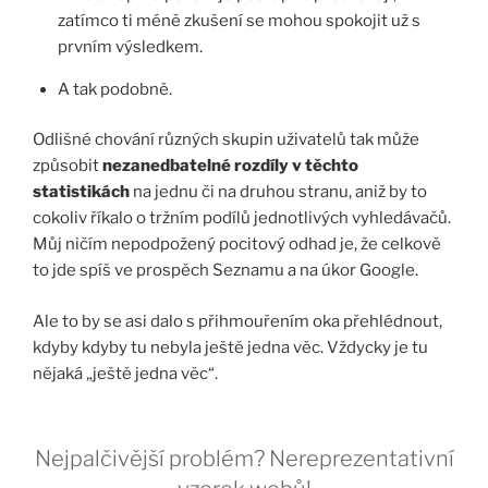
zatímco ti méně zkušení se mohou spokojit už s
prvním výsledkem.
A tak podobně.
Odlišné chování různých skupin uživatelů tak může
způsobit
nezanedbatelné rozdíly v těchto
statistikách
na jednu či na druhou stranu, aniž by to
cokoliv říkalo o tržním podílů jednotlivých vyhledávačů.
Můj ničím nepodpožený pocitový odhad je, že celkově
to jde spíš ve prospěch Seznamu a na úkor Google.
Ale to by se asi dalo s přihmouřením oka přehlédnout,
kdyby kdyby tu nebyla ještě jedna věc. Vždycky je tu
nějaká „ještě jedna věc“.
Nejpalčivější problém? Nereprezentativní