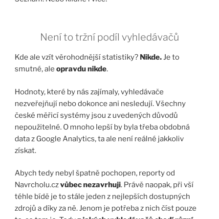
Není to tržní podíl vyhledávačů
Kde ale vzít věrohodnější statistiky?
Nikde.
Je to
smutné, ale
opravdu nikde
.
Hodnoty, které by nás zajímaly, vyhledávače
nezveřejňují nebo dokonce ani nesledují. Všechny
české měřicí systémy jsou z uvedených důvodů
nepoužitelné. O mnoho lepší by byla třeba obdobná
data z Google Analytics, ta ale není reálné jakkoliv
získat.
Abych tedy nebyl špatně pochopen, reporty od
Navrcholu.cz
vůbec nezavrhuji
. Právě naopak, při vší
téhle bídě je to stále jeden z nejlepších dostupných
zdrojů a díky za ně. Jenom je potřeba z nich číst pouze