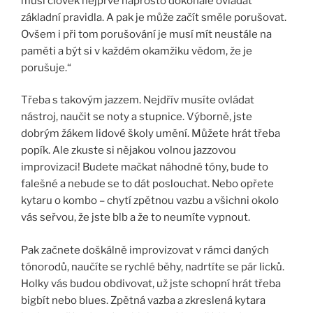
musí člověk nejprve naprosto dokonale ovládat
základní pravidla. A pak je může začít směle porušovat.
Ovšem i při tom porušování je musí mít neustále na
paměti a být si v každém okamžiku vědom, že je
porušuje.“
Třeba s takovým jazzem. Nejdřív musíte ovládat
nástroj, naučit se noty a stupnice. Výborně, jste
dobrým žákem lidové školy umění. Můžete hrát třeba
popík. Ale zkuste si nějakou volnou jazzovou
improvizaci! Budete mačkat náhodné tóny, bude to
falešné a nebude se to dát poslouchat. Nebo opřete
kytaru o kombo – chytí zpětnou vazbu a všichni okolo
vás seřvou, že jste blb a že to neumíte vypnout.
Pak začnete doškálně improvizovat v rámci daných
tónorodů, naučíte se rychlé běhy, nadrtíte se pár licků.
Holky vás budou obdivovat, už jste schopní hrát třeba
bigbít nebo blues. Zpětná vazba a zkreslená kytara