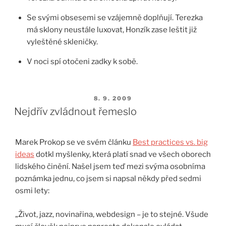
Se svými obsesemi se vzájemně doplňují. Terezka
má sklony neustále luxovat, Honzík zase leštit již
vyleštěné skleničky.
V noci spí otočeni zadky k sobě.
PUBLIKOVÁNO
8. 9. 2009
Nejdřív zvládnout řemeslo
Marek Prokop se ve svém článku
Best practices vs. big
ideas
dotkl myšlenky, která platí snad ve všech oborech
lidského činění. Našel jsem teď mezi svýma osobníma
poznámka jednu, co jsem si napsal někdy před sedmi
osmi lety:
„Život, jazz, novinařina, webdesign – je to stejné. Všude