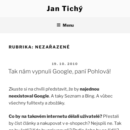
Přejít
Jan Tichý
k
obsahu
webu
Menu
RUBRIKA:
NEZAŘAZENÉ
PUBLIKOVÁNO
19. 10. 2010
Tak nám vypnuli Google, paní Pohlová!
Zkuste si na chvíli představit, že by
najednou
neexistoval Google
. A taky Seznam a Bing. A vůbec
všechny fulltexty a zbožáky.
Co by na takovém internetu dělali uživatelé?
Přestali
by číst články a nakupovat v e-shopech? Nejspíš ne. Tak