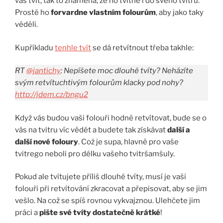
váš tvít, tak to znamená, že ho tvítne i do svého tvitru.
Prostě ho
forvardne vlastním folourům
, aby jako taky
věděli.
Kupříkladu
tenhle tvít
se dá retvítnout třeba takhle:
RT
@jantichy
: Nepíšete moc dlouhé tvíty? Neházíte
svým retvítuchtivým folourům klacky pod nohy?
http://jdem.cz/bngu2
Když vás budou vaši folouři hodně retvítovat, bude se o
vás na tvitru víc vědět a budete tak získávat
další a
další nové foloury
. Což je supa, hlavně pro vaše
tvitrego neboli pro délku vašeho tvitršamšuly.
Pokud ale tvítujete příliš dlouhé tvíty, musí je vaši
folouři při retvítování zkracovat a přepisovat, aby se jim
vešlo. Na což se spíš rovnou vykvajznou. Ulehčete jim
práci a
pište své tvíty dostatečně krátké
!