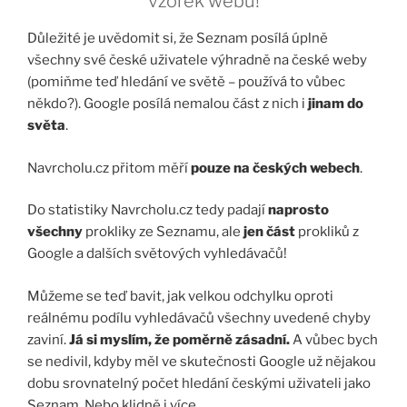
vzorek webů!
Důležité je uvědomit si, že Seznam posílá úplně
všechny své české uživatele výhradně na české weby
(pomiňme teď hledání ve světě – používá to vůbec
někdo?). Google posílá nemalou část z nich i
jinam do
světa
.
Navrcholu.cz přitom měří
pouze na českých webech
.
Do statistiky Navrcholu.cz tedy padají
naprosto
všechny
prokliky ze Seznamu, ale
jen část
prokliků z
Google a dalších světových vyhledávačů!
Můžeme se teď bavit, jak velkou odchylku oproti
reálnému podílu vyhledávačů všechny uvedené chyby
zaviní.
Já si myslím, že poměrně zásadní.
A vůbec bych
se nedivil, kdyby měl ve skutečnosti Google už nějakou
dobu srovnatelný počet hledání českými uživateli jako
Seznam. Nebo klidně i více.