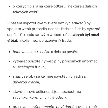
o kterých píší a na které
odkazují
některé z dalších
takových webů.
V našem hypotetickém světě bez vyhledávačů by
spousta webů propadla, naopak řada dalších by výrazně
uspěla. Co budu se svým webem dělat,
abych byl mezi
vítězi
, nikoliv mezi poraženými? Budu:
budovat silnou značku
a dobrou pověst,
vytvářet
použitelný web
plný přínosných informací
a užitečných funkcí,
snažit se, aby se ke mně návštěvníci rádi a
s
důvěrou vraceli
,
stavět na své odlišnosti, jedinečnosti, na
svých
konkurenčních výhodách
,
pracovat na
všeobecném povědomí
, aby se o mně