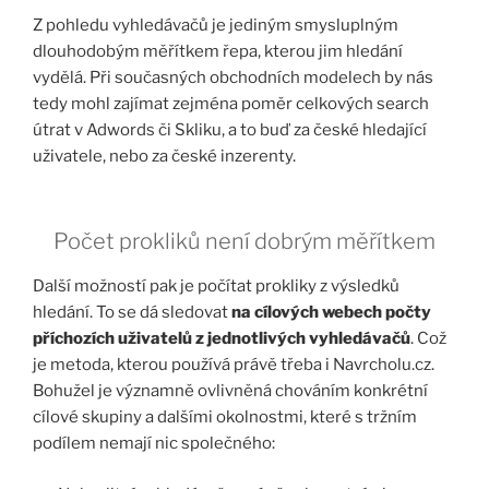
Z pohledu vyhledávačů je jediným smysluplným
dlouhodobým měřítkem řepa, kterou jim hledání
vydělá. Při současných obchodních modelech by nás
tedy mohl zajímat zejména poměr celkových search
útrat v Adwords či Skliku, a to buď za české hledající
uživatele, nebo za české inzerenty.
Počet prokliků není dobrým měřítkem
Další možností pak je počítat prokliky z výsledků
hledání. To se dá sledovat
na cílových webech počty
příchozích uživatelů z jednotlivých vyhledávačů
. Což
je metoda, kterou používá právě třeba i Navrcholu.cz.
Bohužel je významně ovlivněná chováním konkrétní
cílové skupiny a dalšími okolnostmi, které s tržním
podílem nemají nic společného: