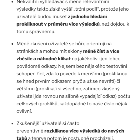
Nekvalitní vyhledávač s méně relevantními
výsledky takto získá vyšší „tržní podíl“, protože jeho
uživatelé budou muset
z jednoho hledání
prokliknout v průměru více výsledků
, než dojdou k
tomu správnému.
Méně zkušení uživatelé se hůře orientují na
stránkách a mohou mít sklony
méně číst a více
zběsile a náhodně klikat
na jakékoliv i jen lehce
povědomé odkazy. Nejsem bez nějakého testování
schopen říct, zda to povede k menšímu (prokliknou
se hned prvním odkazem pryč a už se nevrátí) či
většímu (proklikají si všechno, zatímco zkušený
uživatel jde rovnou na slibně vypadající odkaz) počtu
celkových prokliků, každopádně to naše číslo nějak
ovlivní.
Zkušenější uživatelé si často
preventivně
rozkliknou více výsledků do nových
tabů
a teprve potom je postupně procházejí,