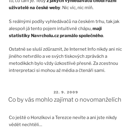
to, co tam je. Tedy
z jakých vyhledávačů chodí různí
uživatelé na české weby
. Nic víc, nic míň.
S reálnými podíly vyhledávačů na českém trhu, tak jak
alespoň já tento pojem intuitivně chápu,
mají
statistiky Navrcholu.cz pramálo společného
.
Ostatně se sluší zdůraznit, že Internet Info nikdy ani nic
jiného netvrdilo a ve svých tiskových zprávách a
metodikách bylo vždy úzkostlivě přesné. Za zcestnou
intrerpretaci si mohou až média a čtenáři sami.
PUBLIKOVÁNO
22. 9. 2009
Co by vás mohlo zajímat o novomanželích
Co ještě o Honzíkovi a Terezce nevíte a ani jste nikdy
vědět nechtěli…