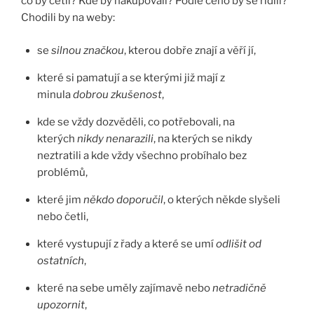
co by četli? Kde by nakupovali? Podle čeho by se řídili?
Chodili by na weby:
se
silnou značkou
, kterou dobře znají a věří jí,
které si pamatují a se kterými již mají z
minula
dobrou zkušenost
,
kde se vždy dozvěděli, co potřebovali, na
kterých
nikdy nenarazili
, na kterých se nikdy
neztratili a kde vždy všechno probíhalo bez
problémů,
které jim
někdo doporučil
, o kterých někde slyšeli
nebo četli,
které vystupují z řady a které se umí
odlišit od
ostatních
,
které na sebe uměly zajímavě nebo
netradičně
upozornit
,