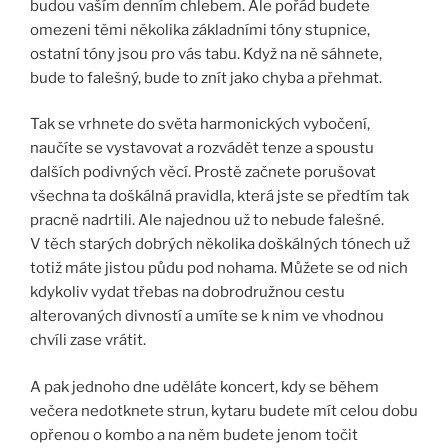
budou vaším denním chlebem. Ale pořád budete
omezeni těmi několika základními tóny stupnice,
ostatní tóny jsou pro vás tabu. Když na ně sáhnete,
bude to falešný, bude to znít jako chyba a přehmat.
Tak se vrhnete do světa harmonických vybočení,
naučíte se vystavovat a rozvádět tenze a spoustu
dalších podivných věcí. Prostě začnete porušovat
všechna ta doškálná pravidla, která jste se předtím tak
pracně nadrtili. Ale najednou už to nebude falešné.
V těch starých dobrých několika doškálných tónech už
totiž máte jistou půdu pod nohama. Můžete se od nich
kdykoliv vydat třebas na dobrodružnou cestu
alterovaných divností a umíte se k nim ve vhodnou
chvíli zase vrátit.
A pak jednoho dne uděláte koncert, kdy se během
večera nedotknete strun, kytaru budete mít celou dobu
opřenou o kombo a na něm budete jenom točit