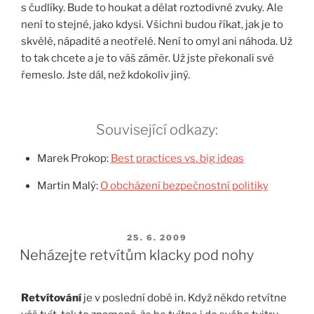
s čudlíky. Bude to houkat a dělat roztodivné zvuky. Ale
není to stejné, jako kdysi. Všichni budou říkat, jak je to
skvělé, nápadité a neotřelé. Není to omyl ani náhoda. Už
to tak chcete a je to váš záměr. Už jste překonali své
řemeslo. Jste dál, než kdokoliv jiný.
Související odkazy:
Marek Prokop:
Best practices vs. big ideas
Martin Malý:
O obcházení bezpečnostní politiky
PUBLIKOVÁNO
25. 6. 2009
Neházejte retvítům klacky pod nohy
Retvítování
je v poslední době in. Když někdo retvítne