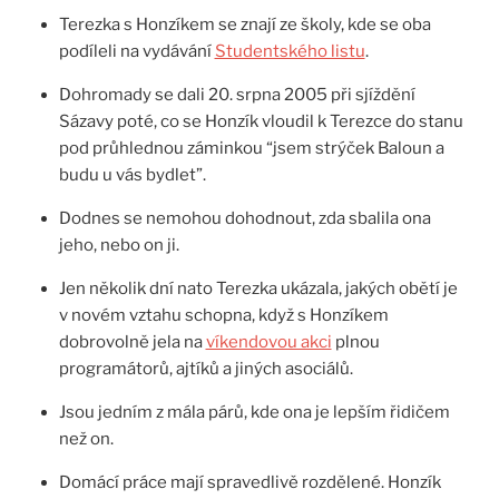
Terezka s Honzíkem se znají ze školy, kde se oba
podíleli na vydávání
Studentského listu
.
Dohromady se dali 20. srpna 2005 při sjíždění
Sázavy poté, co se Honzík vloudil k Terezce do stanu
pod průhlednou záminkou “jsem strýček Baloun a
budu u vás bydlet”.
Dodnes se nemohou dohodnout, zda sbalila ona
jeho, nebo on ji.
Jen několik dní nato Terezka ukázala, jakých obětí je
v novém vztahu schopna, když s Honzíkem
dobrovolně jela na
víkendovou akci
plnou
programátorů, ajtíků a jiných asociálů.
Jsou jedním z mála párů, kde ona je lepším řidičem
než on.
Domácí práce mají spravedlivě rozdělené. Honzík