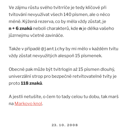
Ve zájmu růstu svého tvitrríče je tedy klíčové při
tvítování nevyužívat všech 140 písmen, ale o něco
méně. Kýžená rezerva, co by měla vždy zůstat, je
n + 6 znaků
neboli charakterů, kde
n
je délka vašeho
jůzrnejmu včetně zavináče.
Takže v případě
@jantichy
by mi mělo v každém tvítu
vždy zůstat nevyužitých alespoň 15 písmenek.
Obecně pak může být tvitrlogin až 15 písmen dlouhý,
univerzální strop pro bezpečně retvítovatelné tvíty je
proto
118 znaků
.
A jestli netušíte, o čem to tady celou tu dobu, tak marš
na
Markovo knol
.
PUBLIKOVÁNO
23. 10. 2008