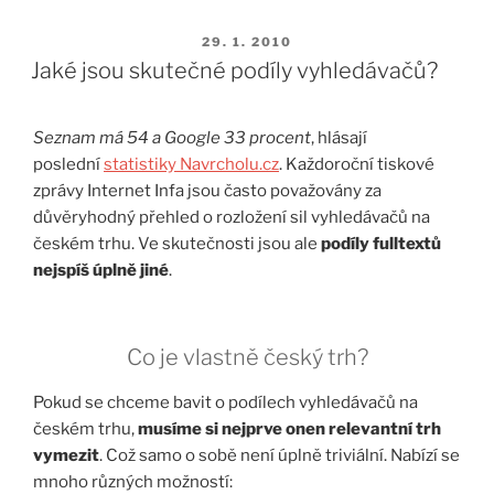
PUBLIKOVÁNO
29. 1. 2010
Jaké jsou skutečné podíly vyhledávačů?
Seznam má 54 a Google 33 procent
, hlásají
poslední
statistiky Navrcholu.cz
. Každoroční tiskové
zprávy Internet Infa jsou často považovány za
důvěryhodný přehled o rozložení sil vyhledávačů na
českém trhu. Ve skutečnosti jsou ale
podíly fulltextů
nejspíš úplně jiné
.
Co je vlastně český trh?
Pokud se chceme bavit o podílech vyhledávačů na
českém trhu,
musíme si nejprve onen relevantní trh
vymezit
. Což samo o sobě není úplně triviální. Nabízí se
mnoho různých možností: