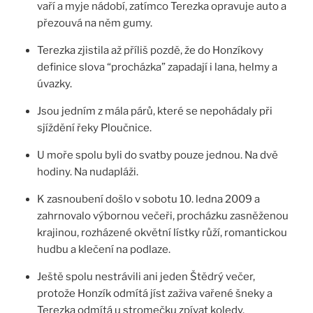
vaří a myje nádobí, zatímco Terezka opravuje auto a
přezouvá na něm gumy.
Terezka zjistila až příliš pozdě, že do Honzíkovy
definice slova “procházka” zapadají i lana, helmy a
úvazky.
Jsou jedním z mála párů, které se nepohádaly při
sjíždění řeky Ploučnice.
U moře spolu byli do svatby pouze jednou. Na dvě
hodiny. Na nudapláži.
K zasnoubení došlo v sobotu 10. ledna 2009 a
zahrnovalo výbornou večeři, procházku zasněženou
krajinou, rozházené okvětní lístky růží, romantickou
hudbu a klečení na podlaze.
Ještě spolu nestrávili ani jeden Štědrý večer,
protože Honzík odmítá jíst zaživa vařené šneky a
Terezka odmítá u stromečku zpívat koledy.